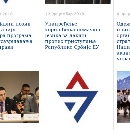
р 2018.
12. децембар 2018.
6. де
јавни позив
Унапређење
Одрж
тацију
коришћења немачког
прип
ра програма
језика за лакши
орга
усавршавања
процес приступања
стра
управи
Републике Србије ЕУ
Наци
акад
упра