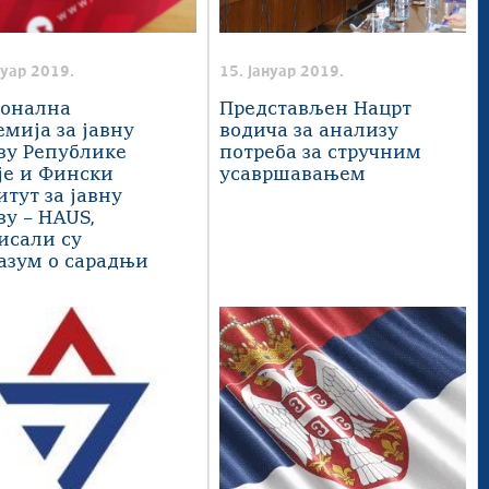
нуар 2019.
15. јануар 2019.
онална
Представљен Нацрт
емија за јавну
водича за анализу
ву Републике
потреба за стручним
је и Фински
усавршавањем
итут за јавну
ву – HAUS,
исали су
азум о сарадњи