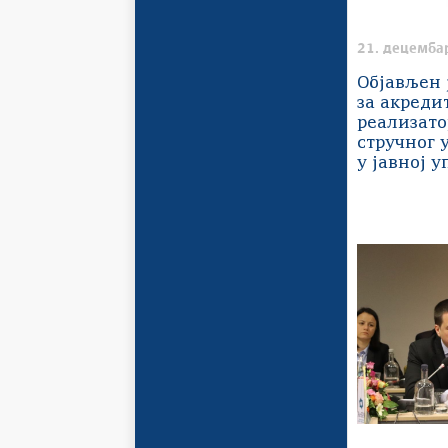
21. децемба
Објављен 
за акреди
реализато
стручног 
у јавној 