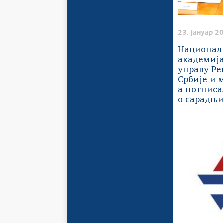
23. јануар 2
Национал
академија
управу Ре
Србије и 
а потписа
о сарадњ