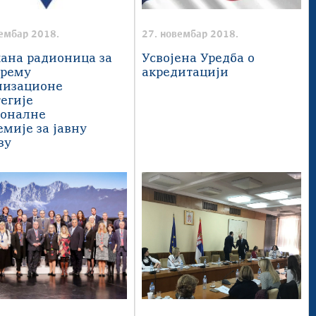
цембар 2018.
27. новембар 2018.
ана радионица за
Усвојена Уредба о
рему
акредитацији
низационе
тегије
оналне
емије за јавну
ву