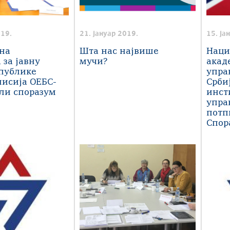
019.
21. јануар 2019.
15. ја
на
Шта нас највише
Наци
 за јавну
мучи?
акад
публике
упра
мисија ОЕБС-
Срби
ли споразум
инст
и
упра
потп
Спор