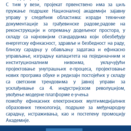
С тим у вези, пројекат првенствено има за циљ
пружање подршке Националној академији зајавну
управу у следећим областима: изради техничке
документације за грађевинске радове,радове на
реконструкцији и опремању додељеног простора, у
складу са најновијим стандардима који обезбеђују
енергетску ефикасност, здравље и безбедност на раду,
блиску сарадњу у обављању задатака и ефикасно
управљање, изградњу капацитета на појединачним и
институционалним нивоима, укључујући
пројектовање унутрашњих е-процеса, пројектовање
нових програма обуке и редизајн постојећих у складу
са светским трендовима у јавној управи за
усклађивање са 4. индустријском револуцијом,
увођење модерне платформе е-учења
помоћу ефикасних електронских мултимедијалних
образовних технологија, подршке за међународну
сарадњу, истраживања, као и постепену промоцију
Академије.