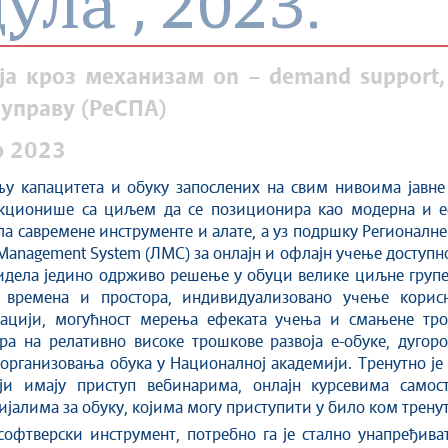
ла“, 2023.
ја кроз механизам оn – demand support
 управу (РеСПА)
р 2023
њу капацитета и обуку запослених на свим нивоима јавне
ункционише са циљем да се позиционира као модерна и е
ла савремене инструменте и алате, а уз подршку Регионалне
 Management System (ЛМС) за онлајн и офлајн учење доступ
видела једино одрживо решење у обуци велике циљне групе, 
времена и простора, индивидуализовано учење корисн
кацији, могућност мерења ефеката учења и смањене тро
ира на релативно високе трошкове развоја е-обуке, дугор
рганизовања обука у Националној академији. Тренутно је 
ји имају приступ вебинарима, онлајн курсевима самос
јалима за обуку, којима могу приступити у било ком трену
офтверски инструмент, потребно га је стално унапређива