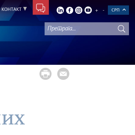
КОНТАКТ
+
-
СРП
них