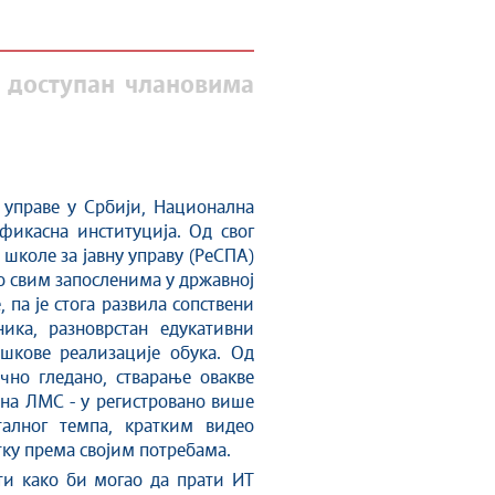
, доступан члановима
 управе у Србији, Национална
фикасна институција. Од свог
 школе за јавну управу (РеСПА)
но свим запосленима у државној
па је стога развила сопствени
ика, разноврстан едукативни
шкове реализације обука. Од
очно гледано, стварање овакве
на ЛМС - у регистровано више
талног темпа, кратким видео
тку према својим потребама.
ти како би могао да прати ИТ