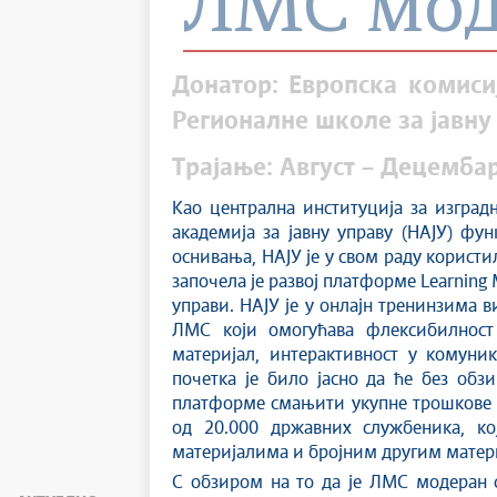
ЛМС моду
Донатор: Европска комиси
Регионалне школе за јавну
Трајање: Август – Децемба
Као централна институција за изград
академија за јавну управу (НАЈУ) ф
оснивања, НАЈУ је у свом раду користи
започела је развој платформе Learning
управи. НАЈУ је у онлајн тренинзима 
ЛМС који омогућава флексибилност 
материјал, интерактивност у комуни
почетка је било јасно да ће без обз
платформе смањити укупне трошкове о
од 20.000 државних службеника, ко
материјалима и бројним другим матери
С обзиром на то да је ЛМС модеран с