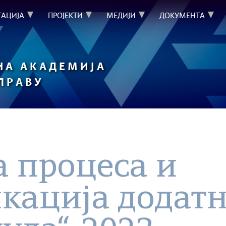
ТАЦИЈА
ПРОЈЕКТИ
МЕДИЈИ
ДОКУМЕНТА
НА АКАДЕМИЈА
УПРАВУ
 процеса и
кација додат