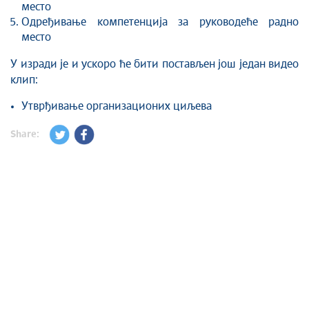
место
Одређивање компетенција за руководеће радно
место
У изради је и ускоро ће бити постављен још један видео
клип:
Утврђивање организационих циљева
Share: