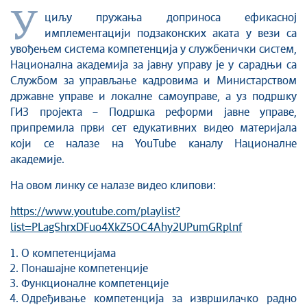
У
циљу пружања доприноса ефикасној
имплементацији подзаконских аката у вези са
увођењем система компетенција у службенички систем,
Национална академија за јавну управу је у сарадњи са
Службом за управљање кадровима и Министарством
државне управе и локалне самоуправе, а уз подршку
ГИЗ пројекта – Подршка реформи јавне управе,
припремила први сет едукативних видео материјала
који се налазе на YouTube каналу Националне
академије.
На овом линку се налазе видео клипови:
https://www.youtube.com/playlist?
list=PLagShrxDFuo4XkZ5OC4Ahy2UPumGRplnf
О компетенцијама
Понашајне компетенције
Функционалне компетенције
Одређивање компетенција за извршилачко радно