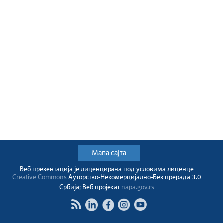
Мапа сајта
Веб презентација jе лиценциранa под условима лиценце
Creative Commons
Ауторство-Некомерцијално-Без прерада 3.0
Србија; Веб пројекат
napa.gov.rs