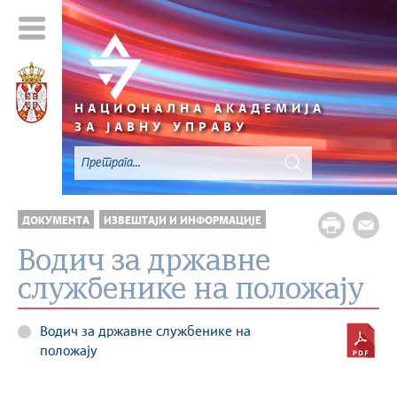
НАЦИОНАЛНА АКАДЕМИЈА
ЗА ЈАВНУ УПРАВУ
ДОКУМЕНТА
ИЗВЕШТАЈИ И ИНФОРМАЦИЈЕ
Водич за државне
службенике на положају
Водич за државне службенике на
положају