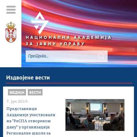
НАЦИОНАЛНА АКАДЕМИЈА
ЗА ЈАВНУ УПРАВУ
Издвојене вести
МЕДИЈИ
ВЕСТИ
7. јун 2019.
Представници
Академије учествовали
на "РеСПА отвореном
дану" у организацији
Регионалне школе за