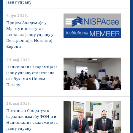
јавну управу
6. јун 2019.
Пријем Академије у
Мрежу института и
школа за јавну управу у
Централној и Источној
Европи
29. мај 2019.
Национална академија за
јавну управу стартовала
са обукама у Новом
Пазару
28. мај 2019.
Потписан Споразум о
сарадњи између ФОН-а и
Националне академије за
јавну управу