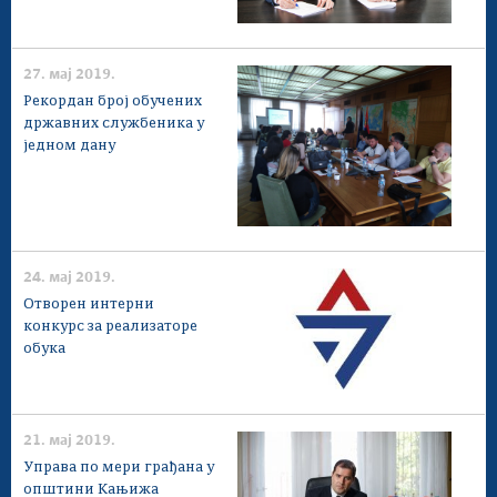
27. мај 2019.
Рекордан број обучених
државних службеника у
једном дану
24. мај 2019.
Отворен интерни
конкурс за реализаторе
обука
21. мај 2019.
Управа по мери грађана у
општини Кањижа