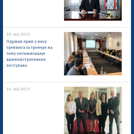
20. мај 2019.
Одржан први у низу
тренинга за тренере на
тему оптимизације
административних
поступака
20. мај 2019.