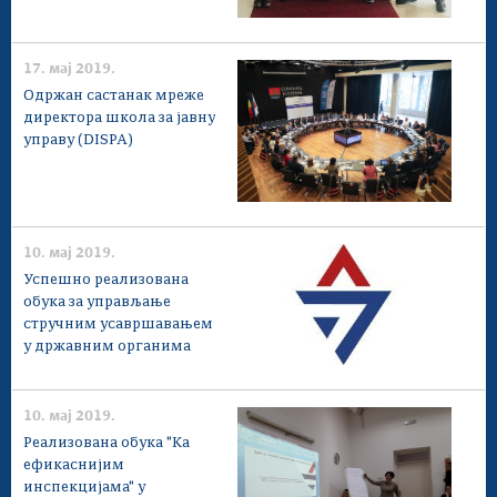
17. мај 2019.
Одржан састанак мреже
директора школа за јавну
управу (DISPA)
10. мај 2019.
Успешно реализована
обука за управљање
стручним усавршавањем
у државним органима
10. мај 2019.
Реализована обука "Ка
ефикаснијим
инспекцијама" у