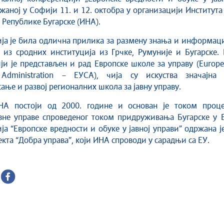
жаној у Софији 11. и 12. октобра у организацији Института
у Републике Бугарске (ИНА).
а је била одлична прилика за размену знања и информаци
 из сродних институција из Грчке, Румуније и Бугарске.
и је представљен и рад Европске школе за управу (Europ
Administration – ЕУСА), чија су искуства значајна 
ње и развој регионалних школа за јавну управу.
НА постоји од 2000. године и основан је током проце
вне управе спроведеног током придруживања Бугарске у Е
а “Европске вредности и обуке у јавној управи” одржана ј
екта “Добра управа”, који ИНА спроводи у сарадњи са ЕУ.