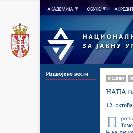
АКАДЕМИЈА
ОБУКЕ
АКРЕДИ
НАЦИОНАЛ
ЗА ЈАВНУ 
Издвојене вести
МЕДИЈИ
В
НАПА на 
12. октоба
Преставница Националне академије за јавну управу, Радмила
Томо
је на регио