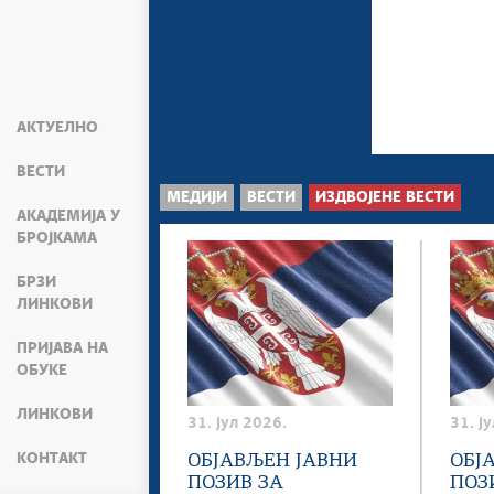
АКТУЕЛНО
ВЕСТИ
МЕДИЈИ
ВЕСТИ
ИЗДВОЈЕНЕ ВЕСТИ
АКАДЕМИЈА У
БРОЈКАМА
БРЗИ
ЛИНКОВИ
ПРИЈАВА НА
ОБУКЕ
ЛИНКОВИ
31. јул 2026.
31. ј
КОНТАКТ
ОБЈАВЉЕН ЈАВНИ
ОБЈ
ПОЗИВ ЗА
ПОЗ