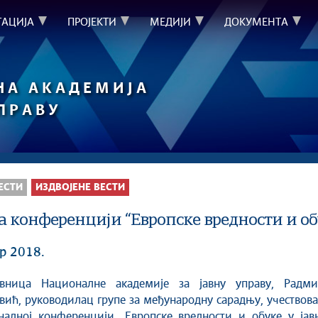
ТАЦИЈА
ПРОЈЕКТИ
МЕДИЈИ
ДОКУМЕНТА
НА АКАДЕМИЈА
УПРАВУ
ЕСТИ
ИЗДВОЈЕНЕ ВЕСТИ
конференцији “Европске вредности и обук
р 2018.
вић, руководилац групе за међународну сарадњу, учествов
налној конференцији „Европске вредности и обуке у јавн