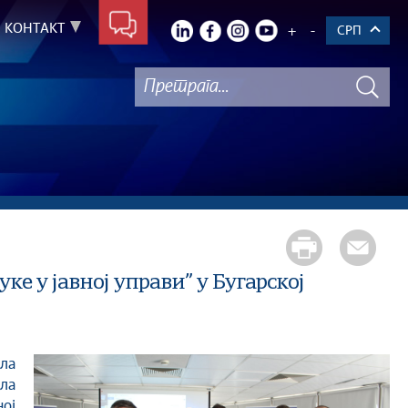
КОНТАКТ
+
-
СРП
е у јавној управи” у Бугарској
ала
ој