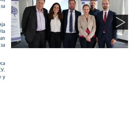
 за
ја
 На
ean
за
са
У.
е у