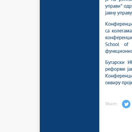
управи“ одр
јавну управ
Конференциј
са колегама
конференциј
School of 
функциониса
Бугарски И
реформе ја
Конференциј
оквиру прој
Share: