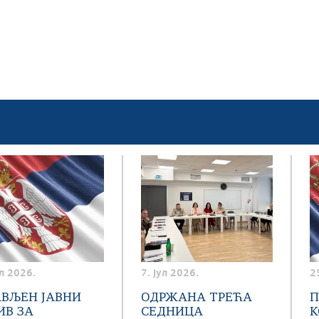
ул 2026.
7. јул 2026.
2
АВЉЕН ЈАВНИ
ОДРЖАНА ТРЕЋА
П
ИВ ЗА
СЕДНИЦА
К