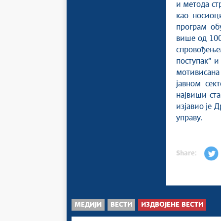
и метода ст
као носиоц
програм об
више од 100
спровођење
поступак“ и
мотивисана
јавном сек
највиши ста
изјавио је 
управу.
Share:
МЕДИЈИ
ВЕСТИ
ИЗДВОЈЕНЕ ВЕСТИ