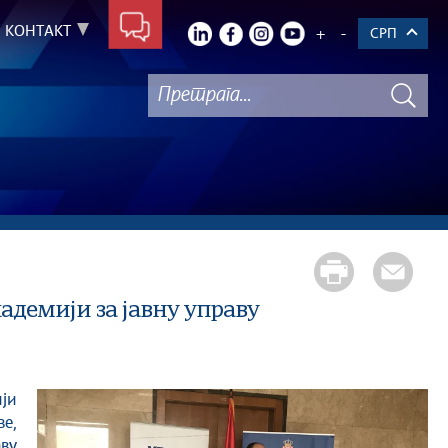
КОНТАКТ
+
-
СРП
адемији за јавну управу
ве,
ву