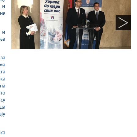
А и
не
 и
ња
 за
ма
та
ка
 на
то
су
да
ју
ика