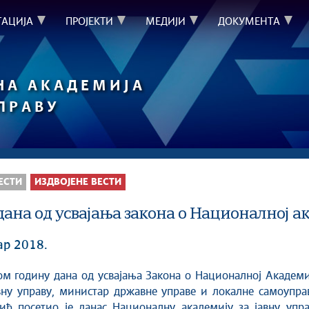
ТАЦИЈА
ПРОЈЕКТИ
МЕДИЈИ
ДОКУМЕНТА
НА АКАДЕМИЈА
УПРАВУ
ЕСТИ
ИЗДВОЈЕНЕ ВЕСТИ
ана од усвајања закона о Националној ак
ар 2018.
авну управу, министар државне управе и локалне самоупра
ић посетио је данас Националну академију за јавну упра