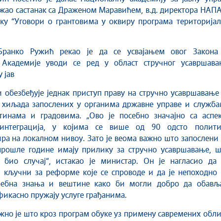
жао састанак са Драженом Маравићем, в.д. директора НАП
ку “Уговори о грантовима у оквиру програма територијал
Бранко Ружић рекао је да се усвајањем овог Закона
Академије уводи се ред у област стручног усавршава
 јав
и обезбеђује једнак приступ праву на стручно усавршавање
 хиљада запослених у органима државне управе и служба
тинама и градовима. „Ово је посебно значајно са аспек
 интеграција, у којима се више од 90 одсто полити
а на локалном нивоу. Зато је веома важно што запослени
прошле године имају прилику за стручно усавршавање, ш
е био случај“, истакао је министар. Он је нагласио да 
 кључни за реформе које се спроводе и да је непоходно 
ребна знања и вештине како би могли добро да обавља
фикасно пружају услуге грађанима.
жно је што кроз програм обуке уз примену савремених обл