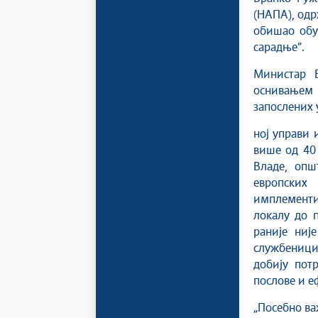
(НАПА), одр
обишао обу
сарадње”.
Министар 
оснивањем 
запослених у
ној управи 
више од 40
Владе, опш
европских
имплементир
локалу до 
раније ниј
службеници
добију пот
послове и е
„Посебно ва