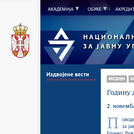
АКАДЕМИЈА
ОБУКЕ
АКРЕДИ
НАЦИОНАЛ
ЗА ЈАВНУ 
Издвојене вести
МЕДИЈИ
В
Годину д
2. новемб
Поводом годину дана од усвајања Закона о Националној Академији
за ј
Бранко Руж