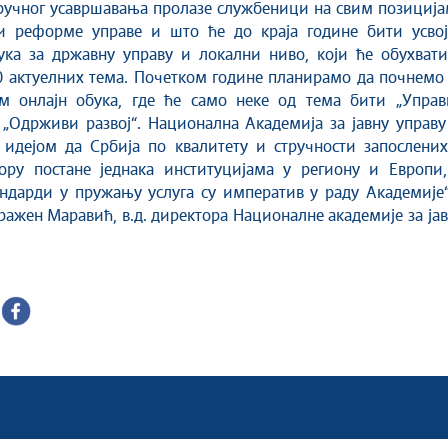
ручног усавршавања пролазе службеници на свим позиција
и реформе управе и што ће до краја године бити усвој
ука за државну управу и локални ниво, који ће обухвати
 актуелних тема. Почетком године планирамо да почнемо 
м онлајн обука, где ће само неке од тема бити „Управ
 „Одрживи развој“. Национална Академија за јавну управу
 идејом да Србија по квалитету и стручности запослених
тору постане једнака институцијама у региону и Европи,
ндарди у пружању услуга су императив у раду Академије“
Дражен Маравић, в.д. директора Националне академије за ја