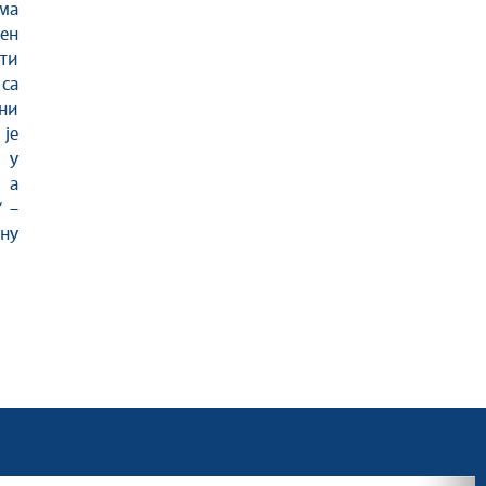
ма
ен
ти
са
ни
 је
 у
 а
 –
вну