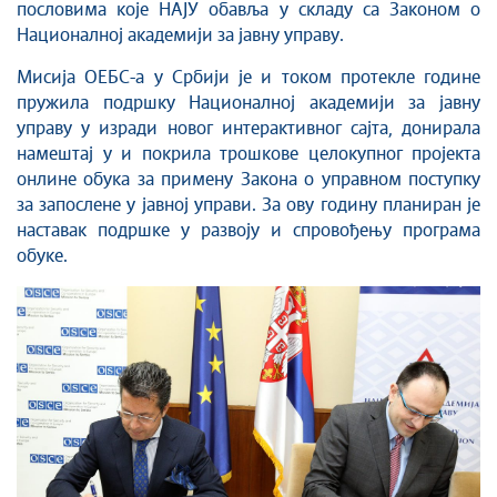
пословима које НАЈУ обавља у складу са Законом о
Националној академији за јавну управу.
Мисија ОЕБС-а у Србији је и током протекле године
пружила подршку Националној академији за јавну
управу у изради новог интерактивног сајта, донирала
намештај у и покрила трошкове целокупног пројекта
онлине обука за примену Закона о управном поступку
за запослене у јавној управи. За ову годину планиран је
наставак подршке у развоју и спровођењу програма
обуке.