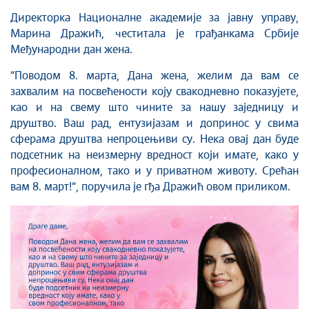
Директорка Националне академије за јавну управу,
Марина Дражић, честитала је грађанкама Србије
Међународни дан жена.
“Поводом 8. марта, Дана жена, желим да вам се
захвалим на посвећености коју свакодневно показујете,
као и на свему што чините за нашу заједницу и
друштво. Ваш рад, ентузијазам и допринос у свима
сферама друштва непроцењиви су. Нека овај дан буде
подсетник на неизмерну вредност који имате, како у
професионалном, тако и у приватном животу. Срећан
вам 8. март!“, поручила је гђа Дражић овом приликом.