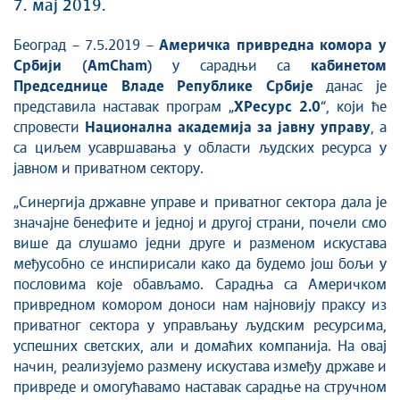
7. мај 2019.
Београд – 7.5.2019 –
Америчка привредна комора у
Србији (AmCham)
у сарадњи са
кабинетом
Председнице Владе Републике Србије
данас је
представила наставак програм „
ХРесурс 2.0
“, који ће
спровести
Национална академија за јавну управу
, а
са циљем усавршавања у области људских ресурса у
јавном и приватном сектору.
„Синергија државне управе и приватног сектора дала је
значајне бенефите и једној и другој страни, почели смо
више да слушамо једни друге и разменом искустава
међусобно се инспирисали како да будемо још бољи у
пословима које обављамо. Сарадња са Америчком
привредном комором доноси нам најновију праксу из
приватног сектора у управљању људским ресурсима,
успешних светских, али и домаћих компанија. На овај
начин, реализујемо размену искустава између државе и
привреде и омогућавамо наставак сарадње на стручном