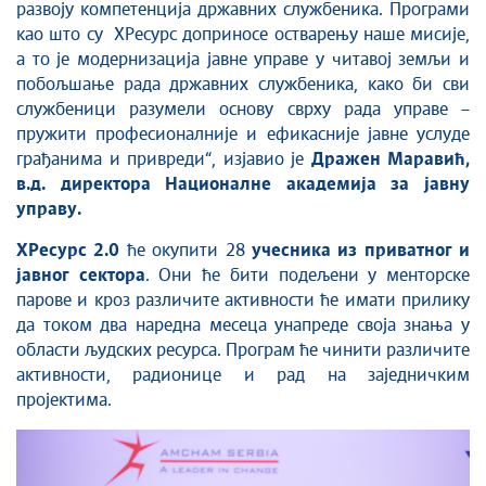
развоју компетенција државних службеника. Програми
као што су ХРесурс доприносе остварењу наше мисије,
а то је модернизација јавне управе у читавој земљи и
побољшање рада државних службеника, како би сви
службеници разумели основу сврху рада управе –
пружити професионалније и ефикасније јавне услуде
грађанима и привреди“, изјавио је
Дражен Маравић,
в.д. директора Националне академија за јавну
управу.
ХРесурс 2.0
ће окупити 28
учесника из приватног и
јавног сектора
. Они ће бити подељени у менторске
парове и кроз различите активности ће имати прилику
да током два наредна месеца унапреде своја знања у
области људских ресурса. Програм ће чинити различите
активности, радионице и рад на заједничким
пројектима.