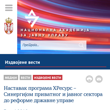
НАЦИОНАЛНА АКАДЕМИЈА
ЗА ЈАВНУ УПРАВУ
Издвојене вести
МЕДИЈИ
ВЕСТИ
ИЗДВОЈЕНЕ ВЕСТИ
Наставак програма ХРесурс –
Синергијом приватног и јавног сектора
до реформе државне управе