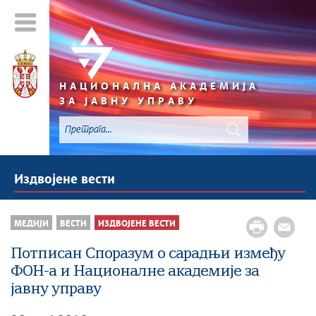
НАЦИОНАЛНА АКАДЕМИЈА
ЗА ЈАВНУ УПРАВУ
Издвојене вести
МЕДИЈИ
ВЕСТИ
ИЗДВОЈЕНЕ ВЕСТИ
Потписан Споразум о сарадњи између
ФОН-а и Националне академије за
јавну управу