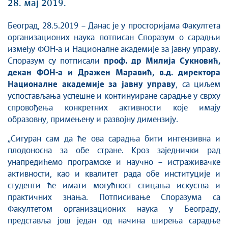
28. мај 2019.
Београд, 28.5.2019 – Данас је у просторијама Факултета
организационих наука потписан Споразум о сарадњи
између ФОН-а и Националне академије за јавну управу.
Споразум су потписали
проф. др Милија Сукновић,
декан ФОН-а и Дражен Маравић, в.д. директора
Националне академије за јавну управу
, са циљем
успостављања успешне и континуиране сарадње у сврху
спровођења конкретних активности које имају
образовну, примењену и развојну димензију.
„Сигуран сам да ће ова сарадња бити интензивна и
плодоносна за обе стране. Кроз заједнички рад
унапредићемо програмске и научно – истраживачке
активности, као и квалитет рада обе институције и
студенти ће имати могућност стицања искуства и
практичних знања. Потписивање Споразума са
Факултетом организационих наука у Београду,
представља још један од начина ширења сарадње