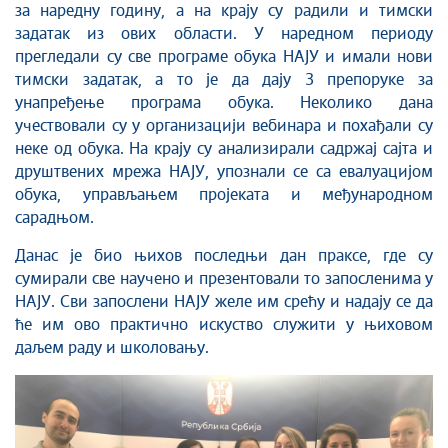
за наредну годину, а на крају су радили и тимски
задатак из ових области. У наредном периоду
прегледали су све програме обука НАЈУ и имали нови
тимски задатак, а то је да дају 3 препоруке за
унапређење програма обука. Неколико дана
учествовали су у организацији вебинара и похађали су
неке од обука. На крају су анализирали садржај сајта и
друштвених мрежа НАЈУ, упознали се са евалуацијом
обука, управљањем пројеката и међународном
сарадњом.
Данас је био њихов последњи дан праксе, где су
сумирали све научено и презентовали то запосленима у
НАЈУ. Сви запослени НАЈУ желе им срећу и надају се да
ће им ово практично искуство служити у њиховом
даљем раду и школовању.