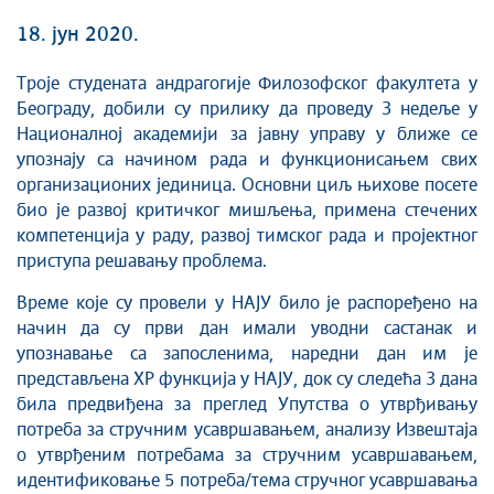
18. јун 2020.
Троје студената андрагогије Филозофског факултета у
Београду, добили су прилику да проведу 3 недеље у
Националној академији за јавну управу у ближе се
упознају са начином рада и функционисањем свих
организационих јединица. Основни циљ њихове посете
био је развој критичког мишљења, примена стечених
компетенција у раду, развој тимског рада и пројектног
приступа решавању проблема.
Време које су провели у НАЈУ било је распоређено на
начин да су први дан имали уводни састанак и
упознавање са запосленима, наредни дан им је
представљена ХР функција у НАЈУ, док су следећа 3 дана
била предвиђена за преглед Упутства о утврђивању
потреба за стручним усавршавањем, анализу Извештаја
о утврђеним потребама за стручним усавршавањем,
идентификовање 5 потреба/тема стручног усавршавања