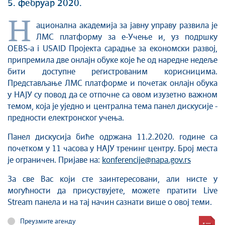
5. фебруар 2020.
Н
ационална академија за јавну управу развила је
ЛМС платформу за е-Учење и, уз подршку
OEBS-a i USAID Пројекта сарадње за економски развој,
припремила две онлајн обуке које ће од наредне недеље
бити доступне регистрованим корисницима.
Представљање ЛМС платформе и почетак онлајн обука
у НАЈУ су повод да се отпочне са овом изузетно важном
темом, која је уједно и централна тема панел дискусије -
предности електронског учења.
Панел дискусија биће одржана 11.2.2020. године са
почетком у 11 часова у НАЈУ тренинг центру. Број места
је ограничен. Пријаве на:
konferencije@napa.gov.rs
За све Вас који сте заинтересовани, али нисте у
могућности да присуствујете, можете пратити Live
Stream панела и на тај начин сазнати више о овој теми.
Преузмите агенду