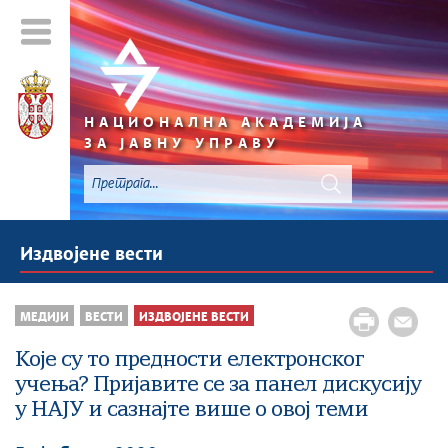
НАЦИОНАЛНА АКАДЕМИЈА
ЗА ЈАВНУ УПРАВУ
Издвојене вести
МЕДИЈИ
ВЕСТИ
ИЗДВОЈЕНЕ ВЕСТИ
Које су то предности електронског
учења? Пријавите се за панел дискусију
у НАЈУ и сазнајте више о овој теми