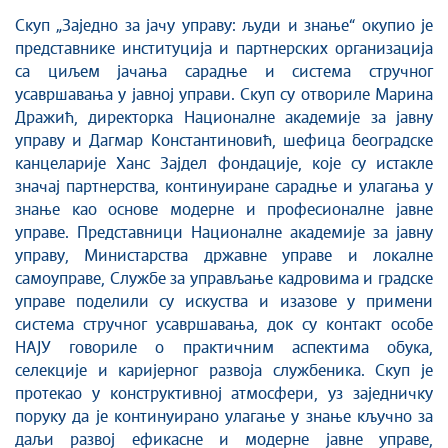
Скуп „Заједно за јачу управу: људи и знање“ окупио је
представнике институција и партнерских организација
са циљем јачања сарадње и система стручног
усавршавања у јавној управи. Скуп су отвориле Марина
Дражић, директорка Националне академије за јавну
управу и Дагмар Константиновић, шефица београдске
канцеларије Ханс Зајдел фондације, које су истакле
значај партнерства, континуиране сарадње и улагања у
знање као основе модерне и професионалне јавне
управе. Представници Националне академије за јавну
управу, Министарства државне управе и локалне
самоуправе, Службе за управљање кадровима и градске
управе поделили су искуства и изазове у примени
система стручног усавршавања, док су контакт особе
НАЈУ говориле о практичним аспектима обука,
селекције и каријерног развоја службеника. Скуп је
протекао у конструктивној атмосфери, уз заједничку
поруку да је континуирано улагање у знање кључно за
даљи развој ефикасне и модерне јавне управе,