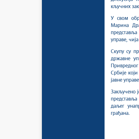
кључних зак
У свом обр
Марина Др
представља
управе, чија
Скупу су п
државне уп
Привредног 
Србије који
јавне управе
Закључено ј
представља 
даљег унап
грађана.