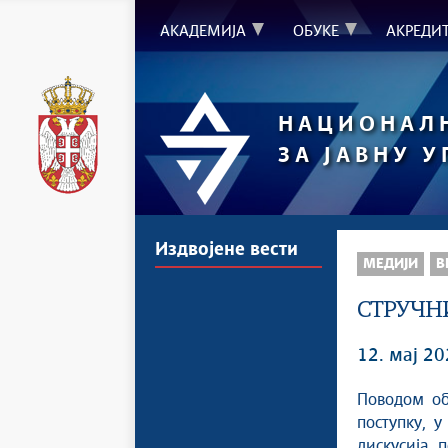
АКАДЕМИЈА
ОБУКЕ
АКРЕДИ
НАЦИОНАЛ
ЗА ЈАВНУ 
Издвојене вести
МЕДИЈИ
В
СТРУЧН
12. мај 20
Поводом об
поступку, у
дискусија 