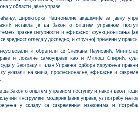
она у области јавне управе.
аћању, директорка Националне академије за јавну упра
ажић истакла је да Закон о општем управном поступ
 темељ правне сигурности и ефикасног функционисања јав
 се вредност огледа у доследној и стручној примени у пракси
рисуствовали и обратили се Снежана Пауновић, Министар
раве и локалне самоуправе као и Милош Спирић, суди
суда у Београду и члан Управног одбора Удружења правни
 су указали на значај професионалне, ефикасне и саврем
.
е да Закон о општем управном поступку и након десет год
кључни инструмент модерне јавне управе, уз потребу њего
ређења у складу са савременим изазовима и потреба