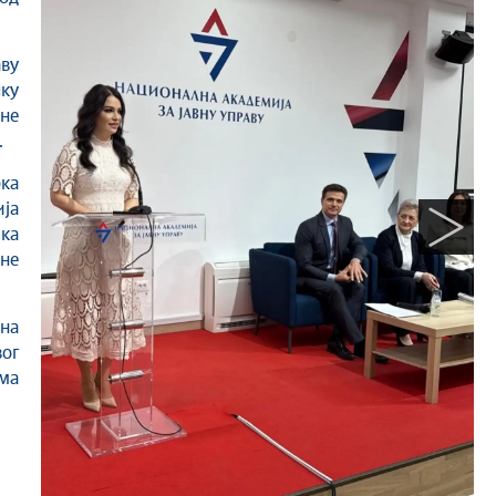
ву
ку
не
.
ка
ја
ка
ене
ина
вог
ма