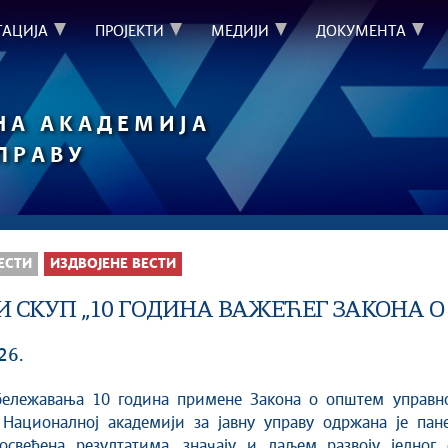
ТАЦИЈА
ПРОЈЕКТИ
МЕДИЈИ
ДОКУМЕНТА
НА АКАДЕМИЈА
УПРАВУ
ЕСТИ
ИЗДВОЈЕНЕ ВЕСТИ
И СКУП „10 ГОДИНА ВАЖЕЋЕГ ЗАКОНА 
26.
ележавања 10 година примене Закона о општем управн
 Националној академији за јавну управу одржана је пане
посвећена резултатима, значају и даљем развоју једног 