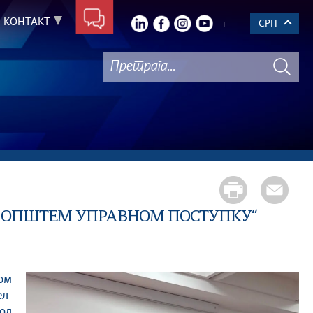
КОНТАКТ
+
-
СРП
О ОПШТЕМ УПРАВНОМ ПОСТУПКУ“
ом
л-
од