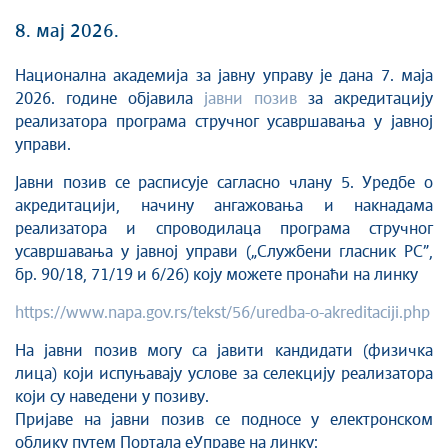
8. мај 2026.
Национална академија за јавну управу је дана 7. маја
2026. године објавила
јавни позив
за акредитацију
реализатора програма стручног усавршавања у јавној
управи.
Јавни позив се расписује сагласно члану 5. Уредбe о
акредитацији, начину ангажовања и накнадама
реализатора и спроводилаца програма стручног
усавршавања у јавној управи („Службени гласник РС”,
бр. 90/18, 71/19 и 6/26) коју можете пронаћи на линку
https://www.napa.gov.rs/tekst/56/uredba-o-akreditaciji.php
На јавни позив могу са јавити кандидати (физичка
лица) који испуњавају услове за селекцију реализатора
који су наведени у позиву.
Пријаве на јавни позив се подносе у електронском
облику путем Портала еУправе на линку: