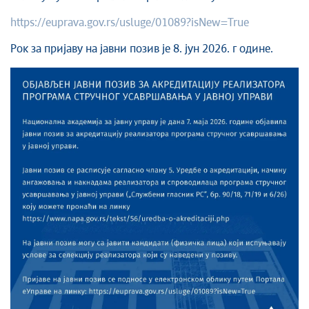
https://euprava.gov.rs/usluge/01089?isNew=True
Рок за пријаву на јавни позив је 8. јун 2026. г одине.