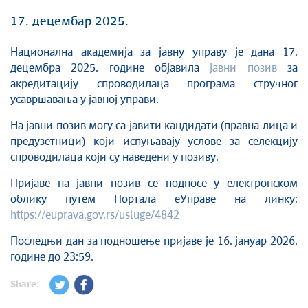
17. децембар 2025.
Национална академија за јавну управу је дана 17.
децембра 2025. године објавила
јавни позив
за
акредитацију спроводилаца програма стручног
усавршавања у јавној управи.
На јавни позив могу са јавити кандидати (правна лица и
предузетници) који испуњавају услове за селекцију
спроводилаца који су наведени у позиву.
Пријаве на јавни позив се подносе у електронском
облику путем Портала еУправе на линку:
https://euprava.gov.rs/usluge/4842
Последњи дан за подношење пријаве је 16. јануар 2026.
године до 23:59.
Share: