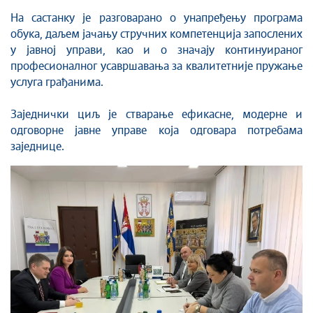
На састанку је разговарано о унапређењу програма
обука, даљем јачању стручних компетенција запослених
у јавној управи, као и о значају континуираног
професионалног усавршавања за квалитетније пружање
услуга грађанима.
Заједнички циљ је стварање ефикасне, модерне и
одговорне јавне управе која одговара потребама
заједнице.