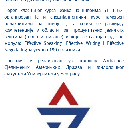
Поред класичног курса језика на нивоима Б1 и Б2,
организован је и специјалистички курс намењен
полазницима на нивоу Ц1 а којим се развијају
компетенције у области тзв. продуктивних језичких
вештина (говор и писање) и који се састојао од три
модула: Effective Speaking, Effective Writing i Effective
Negotiating за укупно 150 полазника.
Програм је реализован уз подршку Амбасаде
Сједињених Америчких Држава и Филолошког
факултета Универзитета у Београду.