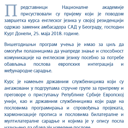
П
редставници Националне академије
присуствовали су пријему који је поводом
завршетка курса енглеског језика у својој резиденцији
одржао заменик амбасадорa САД у Београду, господин
Курт Донели, 25. маја 2018. године.
Вишегодишњи програм учења је имао за циљ да
омогући полазницима да унапреде знање и способност
комуникације на енглеском језику посебно за потребе
обављања послова европских интеграција и
међународне сарадње.
Курс је намењен државним службеницима који су
ангажовани у подгрупама стручне групе за припрему и
преговоре о приступању Републике Србије Европској
унији, као и државним службеницима који раде на
пословима програмирања и спровођења пројеката,
хармонизације прописа и пословима билатералне и
мултилатералне сарадње и којима је у опису посла
назначено да обављају наведене послове.