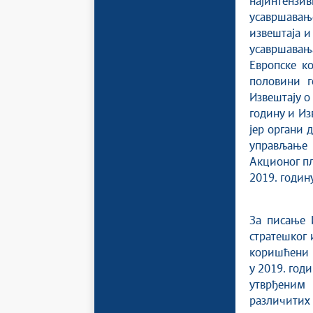
најинтенз
усавршавањ
извештаја и
усавршавањ
Европске ко
половини г
Извештају о
годину и Из
јер органи 
управљање 
Акционог пл
2019. годину
За писање 
стратешког 
коришћени н
у 2019. годи
утврђеним 
различитих 