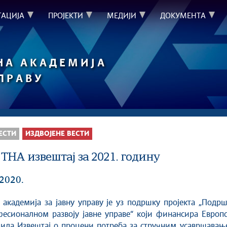
ТАЦИЈА
ПРОЈЕКТИ
МЕДИЈИ
ДОКУМЕНТА
НА АКАДЕМИЈА
УПРАВУ
ЕСТИ
ИЗДВОЈЕНЕ ВЕСТИ
ТНА извештај за 2021. годину
 2020.
академија за јавну управу је уз подршку пројекта „Подр
есионалном развоју јавне управе“ који финансира Европс
дила Извештај о процени потреба за стручним усавршавањ