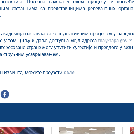
нспекција. Посебна пажња у овом процесу је посвеће
вним састанцима са представницима релевантних органа
.
академија наставља са консултативним процесом у наредн
је у том циљу и даље доступна мејл адреса
tna@napa.gov.rs
нтересоване стране могу упутити сугестије и предлоге у вези
а стручним усавршавањем.
н Извештај можете преузети
овде