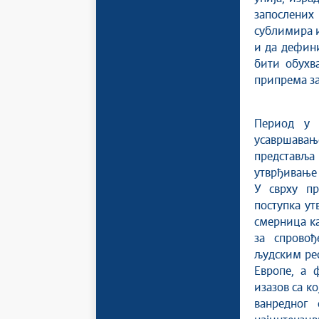
запослених 
сублимира и
и да дефин
бити обухв
припрема за
Период у 
усавршавање
представља 
утврђивање 
У сврху п
поступка ут
смерница ка
за спрово
људским рес
Европе, а 
изазов са к
ванредног