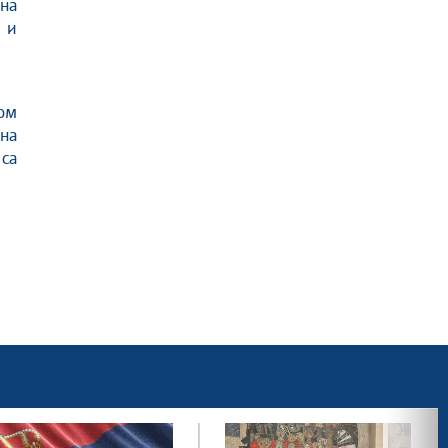
на
 и
ом
на
 са