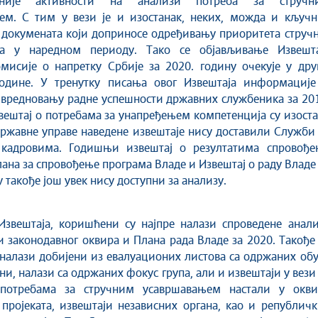
ивније активности на анализи потреба за стручн
ем. С тим у вези је и изостанак, неких, можда и кључн
 докумената који доприносе одређивању приоритета струч
а у наредном периоду. Тако се објављивање Извешта
мисије о напретку Србије за 2020. годину очекује у дру
одине. У тренутку писања овог Извештаја информације
 вредновању радне успешности државних службеника за 20
вештај о потребама за унапређењем компетенција су изост
државне управе наведене извештаје нису доставили Служби
кадровима. Годишњи извештај о резултатима спровође
ана за спровођење програма Владе и Извештај о раду Владе
 такође још увек нису доступни за анализу.
Извештаја, коришћени су најпре налази спроведене анали
и законодавног оквира и Плана рада Владе за 2020. Такође
алази добијени из евалуационих листова са одржаних обу
ни, налази са одржаних фокус група, али и извештаји у вези
потребама за стручним усавршавањем настали у окви
пројеката, извештаји независних органа, као и републич