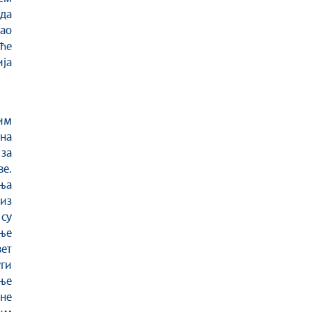
 да
као
ће
ја
им
ина
 за
ве.
ња
из
 су
ње
вет
ги
ење
не