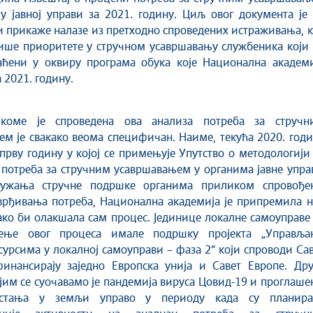
у јавној управи за 2021. годину. Циљ овог документа је
 прикаже налазе из претходно спроведених истраживања, 
ише приоритете у стручном усавршавању службеника који 
аћени у оквиру програма обука које Национална академи
 2021. годину.
коме је спроведена ова анализа потреба за стручн
м је свакако веома специфичан. Наиме, текућа 2020. год
прву годину у којој се примењује Упутство о методологији
потреба за стручним усавршавањем у органима јавне упра
ружања стручне подршке органима приликом спровође
врђивања потреба, Национална академија је припремила н
ко би олакшала сам процес. Јединице локалне самоуправе
ђење овог процеса имале подршку пројекта „Управља
урсима у локалној самоуправи – фаза 2“ који спроводи Са
финансирају заједно Европска унија и Савет Европе. Дру
ојим се суочавамо је пандемија вируса Цовид-19 и проглаш
 стања у земљи управо у периоду када су планира