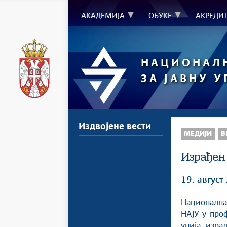
АКАДЕМИЈА
ОБУКЕ
АКРЕДИ
НАЦИОНАЛ
ЗА ЈАВНУ 
Издвојене вести
МЕДИЈИ
В
Израђен 
19. август
Национална 
НАЈУ у проф
унија, изра