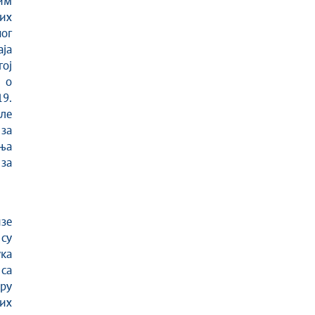
им
их
ног
ја
гој
 о
19.
але
 за
ња
 за
зе
 су
ка
 са
ру
ких