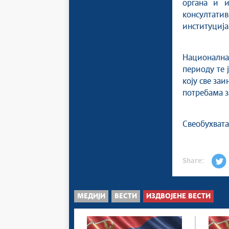
органа и и
консултати
институција
Национална 
периоду те 
коју све заи
потребама з
Свеобухвата
Share:
МЕДИЈИ
ВЕСТИ
ИЗДВОЈЕНЕ ВЕСТИ