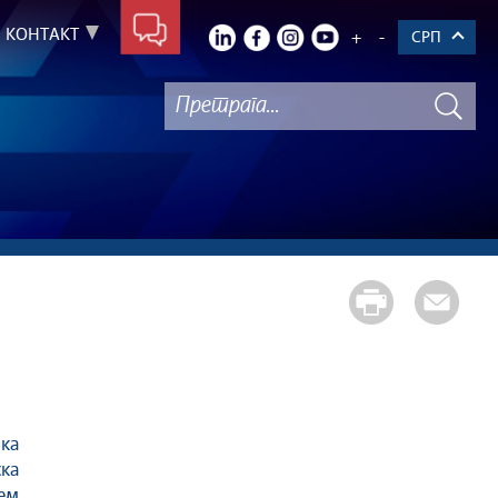
КОНТАКТ
+
-
СРП
шка
ка
ем